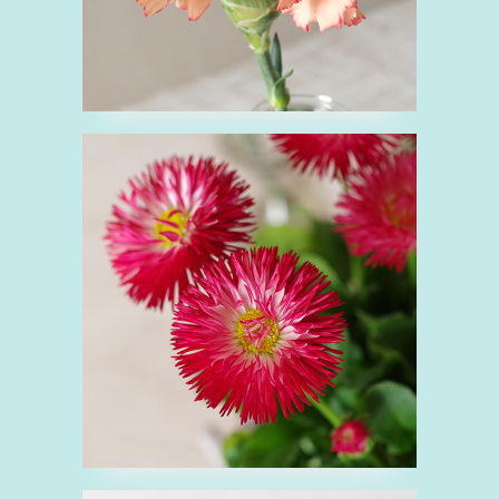
■デージー（デイジ
ー）
で
ヒナギク科
花
赤