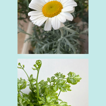
キク科
ピンク
白
花
■プテリス
ぷ
ワラビ科
緑
観葉植物