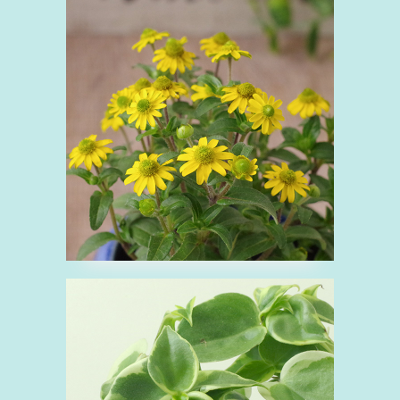
■サンビタリア
さ
キク科
花
黄
■ペペロミア
ぺ
コショウ科
多肉植物
緑
観葉植
物