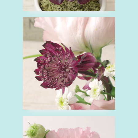
■アストランチア
あ
セリ科
ピンク
紫
花
■トルコキキョウ
と