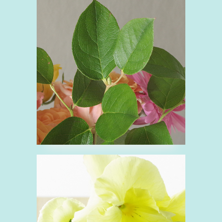
■レモンリーフ
れ
ツツジ科
緑
観葉植物
■パンジー
ぱ
スミレ科
花
黄