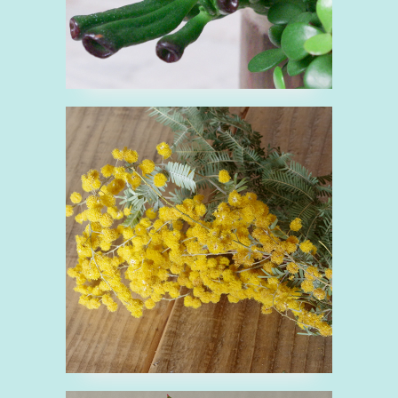
■ミモザ
み
マメ科
花
黄