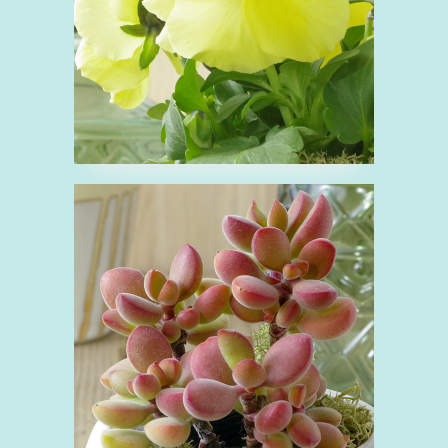
■クラッスラ ロゲル
シー
く
ベンケイソウ科
多肉植物
緑
観
葉植物
赤