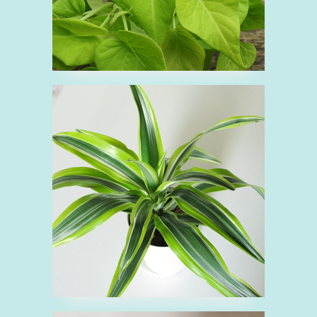
■ドラセナ レモンライ
ム
ど
リュウゼツラン科
緑
観葉植物