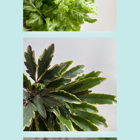
■ディジゴセカ エレ
ガンテシマ
で
ウコギ科
緑
観葉植物