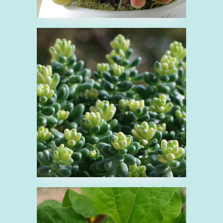
■セダム 斑入りタイト
ゴメ
せ
ベンケイソウ科
多肉植物
緑
観
葉植物
■メランポジウム
め