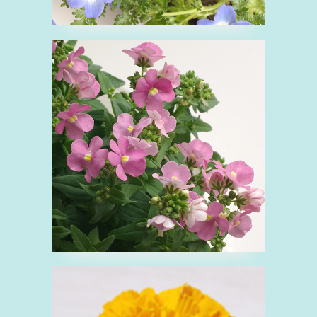
■ネメシア フェアリー
シュシュ
ね
ゴマノハグサ科
ピンク
花
■マリーゴールド
ま