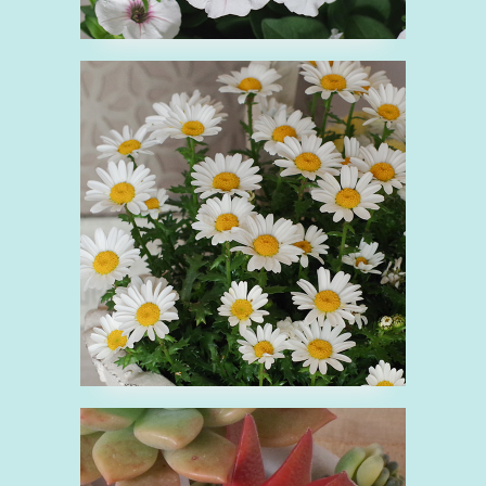
■ノースポール
の
キク科
白
花
■クラッスラ 火祭り
く