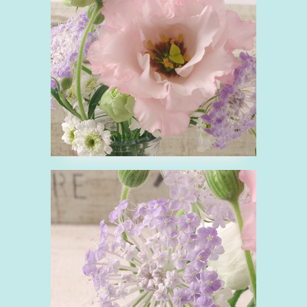
ピンク
リンドウ科
花
■ブルーレースフラワ
ー（ブルー）
ぶ
ウコギ科
セリ科
花
青