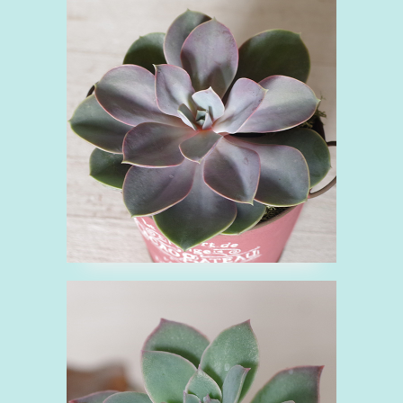
■エケベリア パール
フォン ニュルンベル
グ
え
ベンケイソウ科
多肉植物
緑
観
葉植物
■エケベリア アマリ
ス
え
ベンケイソウ科
多肉植物
緑
観