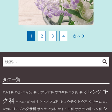
投
1
2
3
4
次へ
稿
の
ペ
Search
検
ー
for:
索
ジ
送
タグ一覧
り
キ
オレンジ
アブラナ科
ウコギ科
アカネ科
アゼトウガラシ科
ウラボシ科
ク科
キョウチクトウ科
キツネノマゴ科
クリーム
キツネノゴマ科
コシ
シ
ゴマノハグサ科
サクラソウ科
サトイモ科
サボテン科
シソ科
ョウ科