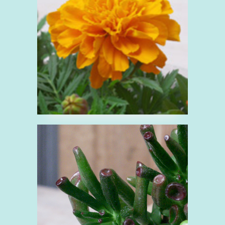
オレンジ
キク科
花
黄
■クラッスラ ゴーラ
ム
く
ベンケイソウ科
多肉植物
緑