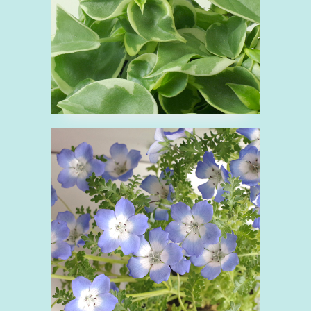
■ネモフィラ
ね
ムラサキ科
花
青