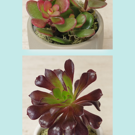
■アオエニウム 黒法
師（くろほうし）
あ
ベンケイソウ科
紫
緑
観葉植物