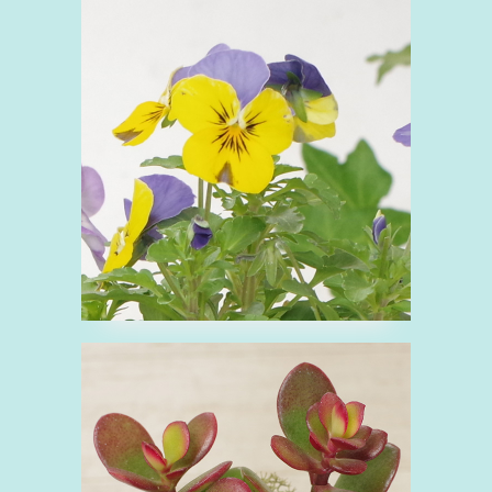
■ビオラ
び
オレンジ
スミレ科
ピンク
紫
花
青
黄
■クラッスラ 花月
く
ベンケイソウ科
緑
観葉植物