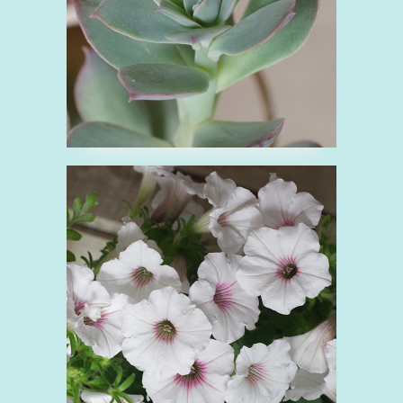
葉植物
■ペチュニア
ぺ
ナス科
ピンク
白
花