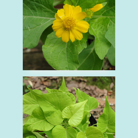
キク科
花
黄
■イポメア（ラトゥー
ル ライム）
い
ヒルガオ科
緑
観葉植物