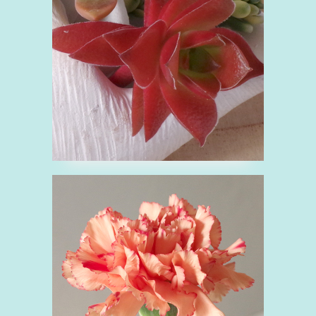
ベンケイソウ科
観葉植物
赤
■カーネーション
か
オレンジ
ナデシコ科
ピンク
白
緑
花