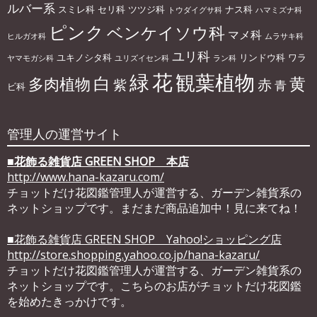
ルバー系
スミレ科
セリ科
ツツジ科
ナス科
トウダイグサ科
ハマミズナ科
ピンク
ベンケイソウ科
マメ科
ヒルガオ科
ムラサキ科
ユリ科
ユキノシタ科
リンドウ科
ワラ
ヤマモガシ科
ユリズイセン科
ラン科
花
緑
観葉植物
白
黄
多肉植物
赤
紫
青
ビ科
管理人の運営サイト
■
花飾る雑貨店 GREEN SHOP 本店
http://www.hana-kazaru.com/
チョットだけ花図鑑管理人が運営する、ガーデン雑貨系の
ネットショップです。まだまだ商品追加中！見に来てね！
■花飾る雑貨店 GREEN SHOP Yahoo!ショッピング店
http://store.shopping.yahoo.co.jp/hana-kazaru/
チョットだけ花図鑑管理人が運営する、ガーデン雑貨系の
ネットショップです。こちらのお店がチョットだけ花図鑑
を始めたきっかけです。