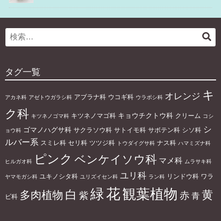
Search
検
for:
索
タグ一覧
キ
オレンジ
アブラナ科
ウコギ科
アカネ科
アゼトウガラシ科
ウラボシ科
ク科
キョウチクトウ科
キツネノマゴ科
クリーム
キツネノゴマ科
コシ
シ
ゴマノハグサ科
サクラソウ科
サトイモ科
サボテン科
シソ科
ョウ科
ルバー系
スミレ科
セリ科
ツツジ科
ナス科
トウダイグサ科
ハマミズナ科
ピンク
ベンケイソウ科
マメ科
ヒルガオ科
ムラサキ科
ユリ科
ユキノシタ科
リンドウ科
ワラ
ヤマモガシ科
ユリズイセン科
ラン科
花
緑
観葉植物
白
黄
多肉植物
赤
紫
青
ビ科