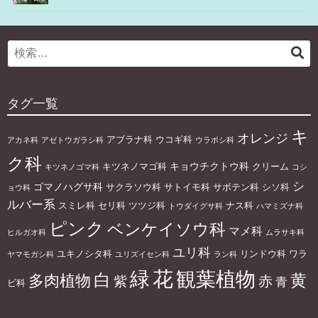
Search
検
for:
索
タグ一覧
キ
オレンジ
アブラナ科
ウコギ科
アカネ科
アゼトウガラシ科
ウラボシ科
ク科
キョウチクトウ科
キツネノマゴ科
クリーム
キツネノゴマ科
コシ
シ
ゴマノハグサ科
サクラソウ科
サトイモ科
サボテン科
シソ科
ョウ科
ルバー系
スミレ科
セリ科
ツツジ科
ナス科
トウダイグサ科
ハマミズナ科
ピンク
ベンケイソウ科
マメ科
ヒルガオ科
ムラサキ科
ユリ科
ユキノシタ科
リンドウ科
ワラ
ヤマモガシ科
ユリズイセン科
ラン科
花
緑
観葉植物
白
黄
多肉植物
赤
紫
青
ビ科