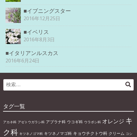
■イブニングスター
2016年12月25日
■イベリス
2016年8月3日
■イタリアンルスカス
2016年6月24日
Search
検
for:
索
タグ一覧
キ
オレンジ
アブラナ科
ウコギ科
アカネ科
アゼトウガラシ科
ウラボシ科
ク科
キョウチクトウ科
キツネノマゴ科
クリーム
キツネノゴマ科
コシ