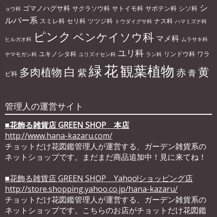
シ
ゴマノハグサ科
サクラソウ科
サトイモ科
サボテン科
シソ科
ョウ科
ルバー系
スミレ科
セリ科
ツツジ科
ナス科
トウダイグサ科
ハマミズナ科
ピンク
ベンケイソウ科
マメ科
ヒルガオ科
ムラサキ科
ユリ科
ユキノシタ科
リンドウ科
ワラ
ヤマモガシ科
ユリズイセン科
ラン科
花
緑
観葉植物
白
黄
多肉植物
赤
紫
青
ビ科
管理人の運営サイト
■
花飾る雑貨店 GREEN SHOP 本店
http://www.hana-kazaru.com/
チョットだけ花図鑑管理人が運営する、ガーデン雑貨系の
ネットショップです。まだまだ商品追加中！見に来てね！
■花飾る雑貨店 GREEN SHOP Yahoo!ショッピング店
http://store.shopping.yahoo.co.jp/hana-kazaru/
チョットだけ花図鑑管理人が運営する、ガーデン雑貨系の
ネットショップです。こちらのお店がチョットだけ花図鑑