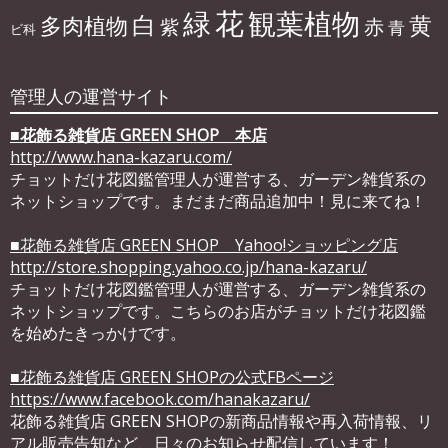
花
緑
観葉植物
白
黄
多肉植物
赤
紫
青
ビ科
管理人の運営サイト
■
花飾る雑貨店 GREEN SHOP 本店
http://www.hana-kazaru.com/
チョットだけ花図鑑管理人が運営する、ガーデン雑貨系の
ネットショップです。まだまだ商品追加中！見に来てね！
■花飾る雑貨店 GREEN SHOP Yahoo!ショッピング店
http://store.shopping.yahoo.co.jp/hana-kazaru/
チョットだけ花図鑑管理人が運営する、ガーデン雑貨系の
ネットショップです。こちらのお店がチョットだけ花図鑑
を始めたきっかけです。
■花飾る雑貨店 GREEN SHOPの公式FBページ
https://www.facebook.com/hanakazaru/
花飾る雑貨店 GREEN SHOPの新商品情報や再入荷情報、リ
アル販売告知など、日々のお知らせ配信しています！