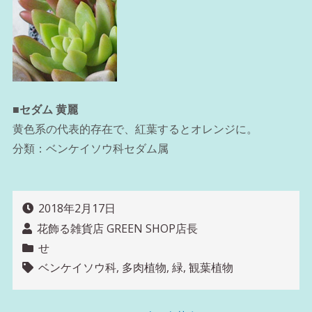
■
セダム 黄麗
黄色系の代表的存在で、紅葉するとオレンジに。
分類：ベンケイソウ科セダム属
2018年2月17日
花飾る雑貨店 GREEN SHOP店長
せ
ベンケイソウ科
,
多肉植物
,
緑
,
観葉植物