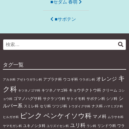
投
■セダム 春萌
稿
ナ
■サボテン
ビ
ゲ
Search
検
ー
for:
索
シ
ョ
タグ一覧
ン
キ
オレンジ
アブラナ科
ウコギ科
アカネ科
アゼトウガラシ科
ウラボシ科
ク科
キョウチクトウ科
キツネノマゴ科
クリーム
キツネノゴマ科
コシ
シ
ゴマノハグサ科
サクラソウ科
サトイモ科
サボテン科
シソ科
ョウ科
ルバー系
スミレ科
セリ科
ツツジ科
ナス科
トウダイグサ科
ハマミズナ科
ピンク
ベンケイソウ科
マメ科
ヒルガオ科
ムラサキ科
ユリ科
ユキノシタ科
リンドウ科
ワラ
ヤマモガシ科
ユリズイセン科
ラン科